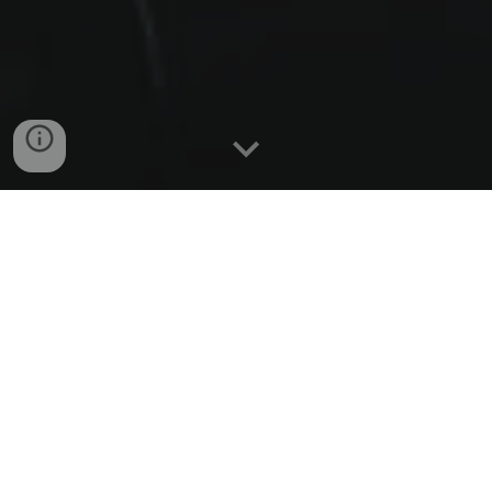
ghENTREPRISE vous propose des produits,
innovants et originaux, selectionnés pour leur
qualité et adaptés aux professionnels de
l'hôtellerie et de la restauration.