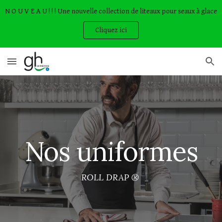
N O U V E A U ! ! ! Une nouvelle collection de liteaux pour seaux à glace
Skip to main content
Skip to navigation
Cliquez ici
Nos uniformes
ROLL DRAP ® 