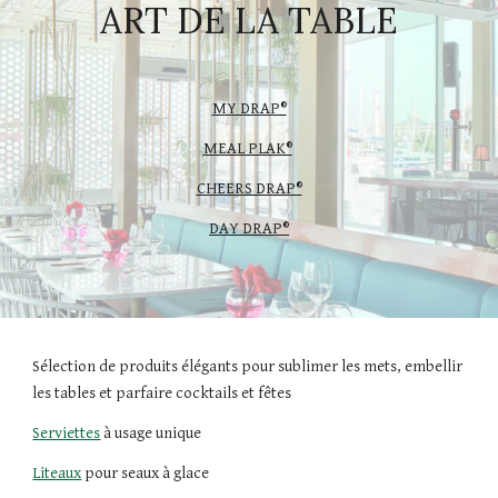
ART DE LA TABLE
MY DRAP®
MEAL PLAK®
CHEERS DRAP®
DAY DRAP®
Sélection de produits élégants pour sublimer les mets, embellir 
les tables et parfaire cocktails et fêtes
Serviettes
 à usage unique
Liteaux
 pour seaux à glace